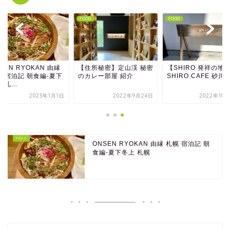
D
FOOD
FOOD
SEN RYOKAN 由縁
【住所秘密】定山渓 秘密
【SHIRO 発祥の地
幌 宿泊記 朝食編-夏下
のカレー部屋 紹介
SHIRO CAFE 砂川
 札...
2023年1月1日
2022年9月24日
2022年10
ONSEN RYOKAN 由縁 札幌 宿泊記 朝
食編-夏下冬上 札幌